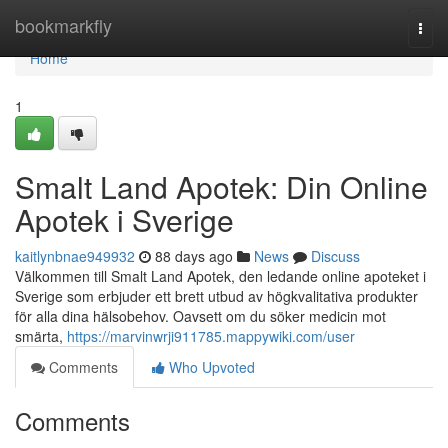
Home
bookmarkfly
Togg
navi
Home
1
Smalt Land Apotek: Din Online
Apotek i Sverige
kaitlynbnae949932
88 days ago
News
Discuss
Välkommen till Smalt Land Apotek, den ledande online apoteket i
Sverige som erbjuder ett brett utbud av högkvalitativa produkter
för alla dina hälsobehov. Oavsett om du söker medicin mot
smärta,
https://marvinwrji911785.mappywiki.com/user
Comments
Who Upvoted
Comments