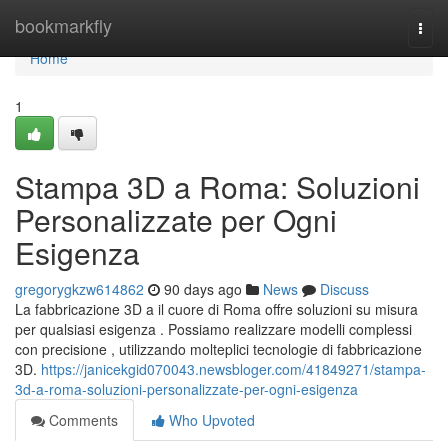
Home
bookmarkfly
Togg
navi
Home
1
Stampa 3D a Roma: Soluzioni
Personalizzate per Ogni
Esigenza
gregorygkzw614862
90 days ago
News
Discuss
La fabbricazione 3D a il cuore di Roma offre soluzioni su misura
per qualsiasi esigenza . Possiamo realizzare modelli complessi
con precisione , utilizzando molteplici tecnologie di fabbricazione
3D.
https://janicekgid070043.newsbloger.com/41849271/stampa-
3d-a-roma-soluzioni-personalizzate-per-ogni-esigenza
Comments
Who Upvoted