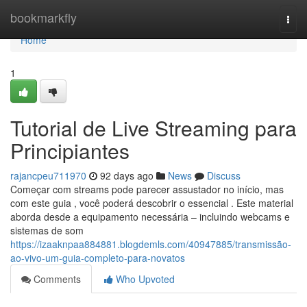
Home
bookmarkfly
Togg
navi
Home
1
Tutorial de Live Streaming para
Principiantes
rajancpeu711970
92 days ago
News
Discuss
Começar com streams pode parecer assustador no início, mas
com este guia , você poderá descobrir o essencial . Este material
aborda desde a equipamento necessária – incluindo webcams e
sistemas de som
https://izaaknpaa884881.blogdemls.com/40947885/transmissão-
ao-vivo-um-guia-completo-para-novatos
Comments
Who Upvoted