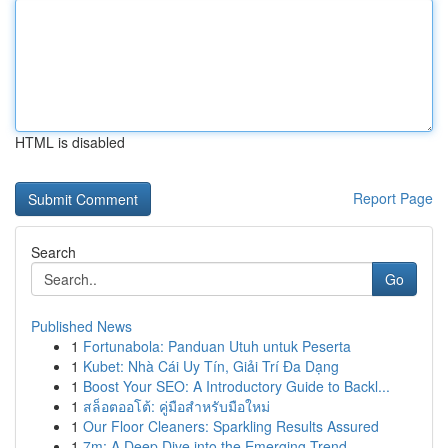
HTML is disabled
Report Page
Search
Go
Published News
1
Fortunabola: Panduan Utuh untuk Peserta
1
Kubet: Nhà Cái Uy Tín, Giải Trí Đa Dạng
1
Boost Your SEO: A Introductory Guide to Backl...
1
สล็อตออโต้: คู่มือสำหรับมือใหม่
1
Our Floor Cleaners: Sparkling Results Assured
1
7m: A Deep Dive into the Emerging Trend