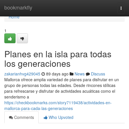
Home
bookmarkfly
Togg
navi
Home
1
Planes en la isla para todas
los generaciones
zakarianhvg429045
89 days ago
News
Discuss
Mallorca ofrece amplia variedad de planes para disfrutar en un
grupo de personas todas las edades. Desde rincones idílicas
para refrescarse y disfrutar de actividades acuáticas como el
senderismo a
https://checkbookmarks.com/story7119438/actividades-en-
mallorca-para-cada-las-generaciones
Comments
Who Upvoted