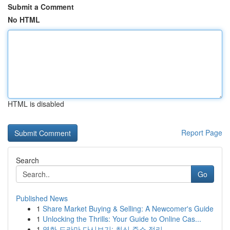
Submit a Comment
No HTML
HTML is disabled
Report Page
Search
Go
Published News
1
Share Market Buying & Selling: A Newcomer's Guide
1
Unlocking the Thrills: Your Guide to Online Cas...
1
영화 드라마 다시보기: 최신 주소 정리