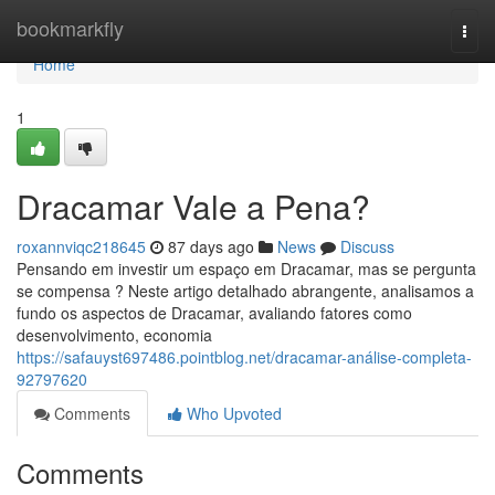
Home
bookmarkfly
Togg
navi
Home
1
Dracamar Vale a Pena?
roxannviqc218645
87 days ago
News
Discuss
Pensando em investir um espaço em Dracamar, mas se pergunta
se compensa ? Neste artigo detalhado abrangente, analisamos a
fundo os aspectos de Dracamar, avaliando fatores como
desenvolvimento, economia
https://safauyst697486.pointblog.net/dracamar-análise-completa-
92797620
Comments
Who Upvoted
Comments