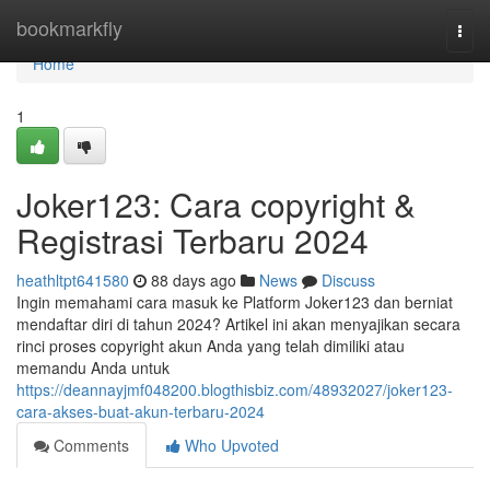
Home
bookmarkfly
Togg
navi
Home
1
Joker123: Cara copyright &
Registrasi Terbaru 2024
heathltpt641580
88 days ago
News
Discuss
Ingin memahami cara masuk ke Platform Joker123 dan berniat
mendaftar diri di tahun 2024? Artikel ini akan menyajikan secara
rinci proses copyright akun Anda yang telah dimiliki atau
memandu Anda untuk
https://deannayjmf048200.blogthisbiz.com/48932027/joker123-
cara-akses-buat-akun-terbaru-2024
Comments
Who Upvoted