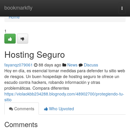
Home
bookmarkfly
Togg
navi
Home
1
Hosting Seguro
fayanqz079061
88 days ago
News
Discuss
Hoy en día, es esencial tomar medidas para defender tu sitio web
de riesgos. Un buen hospedaje de hosting seguro te ofrece un
escudo contra hackers, robando información y otras
problemáticas. Compara diferentes
https://violaokbb234288.blognody.com/48902700/protegiendo-tu-
sitio
Comments
Who Upvoted
Comments