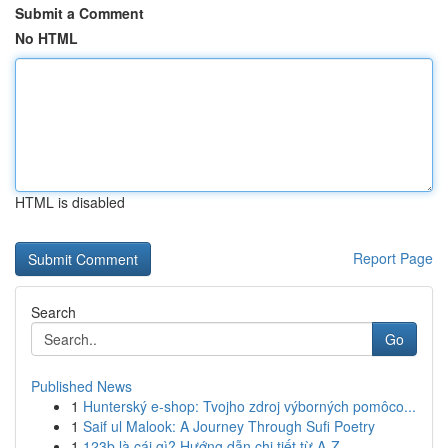
Submit a Comment
No HTML
HTML is disabled
Report Page
Search
Go
Published News
1
Hunterský e-shop: Tvojho zdroj výborných pomôco...
1
Saif ul Malook: A Journey Through Sufi Poetry
1
123b là cái gì? Hướng dẫn chi tiết từ A-Z