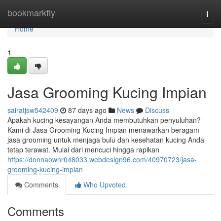
Home
bookmarkfly
Togg
navi
Home
1
Jasa Grooming Kucing Impian
sairatjsw542409
87 days ago
News
Discuss
Apakah kucing kesayangan Anda membutuhkan penyuluhan?
Kami di Jasa Grooming Kucing Impian menawarkan beragam
jasa grooming untuk menjaga bulu dan kesehatan kucing Anda
tetap terawat. Mulai dari mencuci hingga rapikan
https://donnaownr048033.webdesign96.com/40970723/jasa-
grooming-kucing-impian
Comments
Who Upvoted
Comments