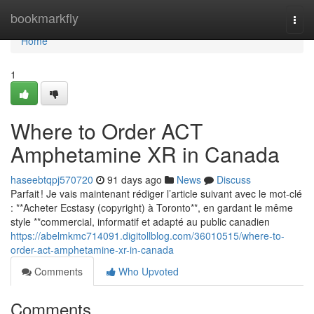
Home
bookmarkfly
Togg
navi
Home
1
Where to Order ACT
Amphetamine XR in Canada
haseebtqpj570720
91 days ago
News
Discuss
Parfait ! Je vais maintenant rédiger l’article suivant avec le mot-clé
: **Acheter Ecstasy (copyright) à Toronto**, en gardant le même
style **commercial, informatif et adapté au public canadien
https://abelmkmc714091.digitollblog.com/36010515/where-to-
order-act-amphetamine-xr-in-canada
Comments
Who Upvoted
Comments