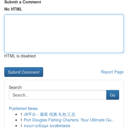
Submit a Comment
No HTML
HTML is disabled
Report Page
Search
Go
Published News
1
J9平台：最新 优惠 礼包 汇总
1
Port Douglas Fishing Charters: Your Ultimate Gu...
1
สอบถามข้อมูล lucabetasia