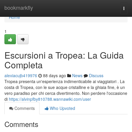
Home
bookmarkfly
Togg
navi
Home
1
Escursioni a Tropea: La Guida
Completa
alexiacujb419976
88 days ago
News
Discuss
Tropea presenta un'esperienza indimenticabile ai viaggiatori . La
costa di Tropea, con le sue acque cristalline e la ghiaia fine, è un
vero paradiso per chi cerca divertimento. Non perdere l'occasione
di
https://alvinpfby810788.wannawiki.com/user
Comments
Who Upvoted
Comments