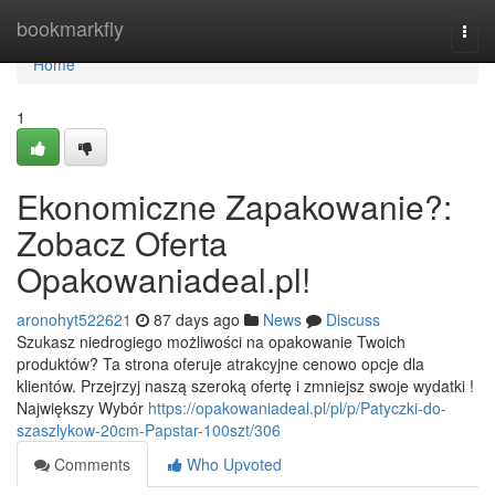
Home
bookmarkfly
Togg
navi
Home
1
Ekonomiczne Zapakowanie?:
Zobacz Oferta
Opakowaniadeal.pl!
aronohyt522621
87 days ago
News
Discuss
Szukasz niedrogiego możliwości na opakowanie Twoich
produktów? Ta strona oferuje atrakcyjne cenowo opcje dla
klientów. Przejrzyj naszą szeroką ofertę i zmniejsz swoje wydatki !
Największy Wybór
https://opakowaniadeal.pl/pl/p/Patyczki-do-
szaszlykow-20cm-Papstar-100szt/306
Comments
Who Upvoted