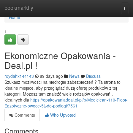
Home
bookmarkfly
Togg
navi
Home
1
Ekonomiczne Opakowania -
Deal.pl !
roydahx144143
89 days ago
News
Discuss
Szukasz możliwości na niedrogie zabezpieczeń ? Ta strona to
idealne miejsce, aby przeglądać dużą ofertę produktów z tej
kategorii. Możesz tam znaleźć wiele rodzajów opakowań ,
idealnych dla
https://opakowaniadeal.pl/pl/p/Mediclean-110-Floor-
Egzotyczne-owoce-5L-do-podlogi/7561
Comments
Who Upvoted
Comments