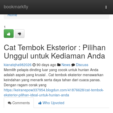
Home
bookmarkfly
Togg
navi
Home
1
Cat Tembok Eksterior : Pilihan
Unggul untuk Kediaman Anda
kianatqha982026
90 days ago
News
Discuss
Memilih pelapis dinding luar yang cocok untuk hunian Anda
adalah aspek yang krusial . Cat tembok eksterior menawarkan
keindahan yang menarik serta daya tahan dari cuaca panas.
Dengan ragam corak yang
https://keiranepow337954.blogdun.com/41876628/cat-tembok-
eksterior-pilihan-ideal-untuk-hunian-anda
Comments
Who Upvoted