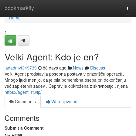
Home
bookmarkfly
Togg
navi
Home
1
Velki Agent: Kdo je en?
jadadmvt349739
88 days ago
News
Discuss
Velki Agent predstavlja posebna postava v prizorišču operacij .
Mnogo ljudi menijo, da je bila pomembna oseba pri dokončanju
več zapletenih zadev . Čeprav je obkrožena z skrivnostjo , njena
https://agentlist.vip/
Comments
Who Upvoted
Comments
Submit a Comment
No HTML