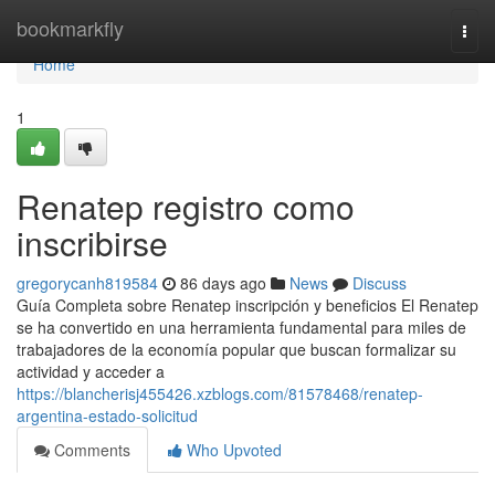
Home
bookmarkfly
Togg
navi
Home
1
Renatep registro como
inscribirse
gregorycanh819584
86 days ago
News
Discuss
Guía Completa sobre Renatep inscripción y beneficios El Renatep
se ha convertido en una herramienta fundamental para miles de
trabajadores de la economía popular que buscan formalizar su
actividad y acceder a
https://blancherisj455426.xzblogs.com/81578468/renatep-
argentina-estado-solicitud
Comments
Who Upvoted