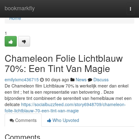
Home
bookmarkfly
Togg
navi
Home
1
Chameleon Folie Lichtblauw
70%: Een Tint Van Magie
emilyixmc436715
90 days ago
News
Discuss
De Chameleon film Lichtblauw 70% is werkelijk meer dan enkel
een tint ; het is een representatie van betovering . Deze
bijzondere tint combineert de sereniteit van hemelblauw met een
delicate
https://socialbuzzfeed.com/story6948709/chameleon-
folie-lichtblauw-70-een-tint-van-magie
Comments
Who Upvoted
Comments