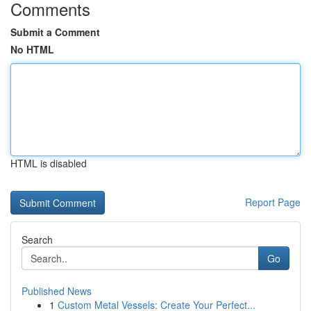
Comments
Submit a Comment
No HTML
HTML is disabled
Report Page
Search
Go
Published News
1
Custom Metal Vessels: Create Your Perfect...