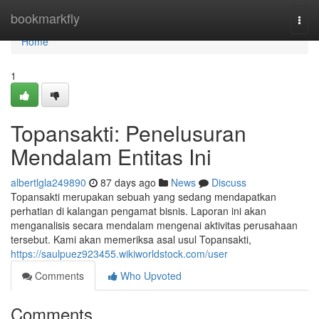
Home
bookmarkfly
Togg
navi
Home
1
Topansakti: Penelusuran
Mendalam Entitas Ini
albertlgla249890
87 days ago
News
Discuss
Topansakti merupakan sebuah yang sedang mendapatkan
perhatian di kalangan pengamat bisnis. Laporan ini akan
menganalisis secara mendalam mengenai aktivitas perusahaan
tersebut. Kami akan memeriksa asal usul Topansakti,
https://saulpuez923455.wikiworldstock.com/user
Comments
Who Upvoted
Comments