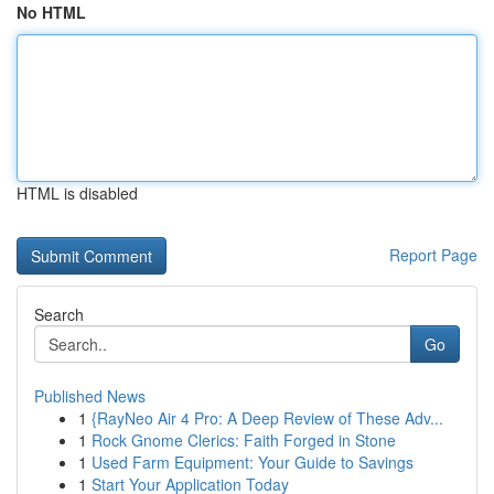
No HTML
HTML is disabled
Report Page
Search
Go
Published News
1
{RayNeo Air 4 Pro: A Deep Review of These Adv...
1
Rock Gnome Clerics: Faith Forged in Stone
1
Used Farm Equipment: Your Guide to Savings
1
Start Your Application Today