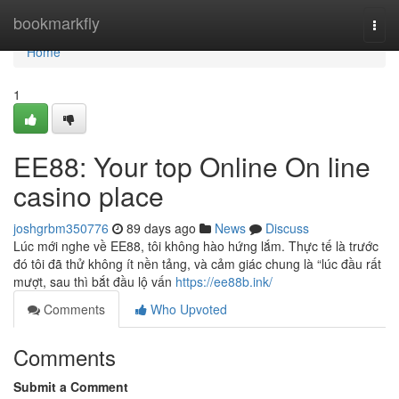
Home
bookmarkfly
Togg
navi
Home
1
EE88: Your top Online On line
casino place
joshgrbm350776
89 days ago
News
Discuss
Lúc mới nghe về EE88, tôi không hào hứng lắm. Thực tế là trước
đó tôi đã thử không ít nền tảng, và cảm giác chung là “lúc đầu rất
mượt, sau thì bắt đầu lộ vấn
https://ee88b.ink/
Comments
Who Upvoted
Comments
Submit a Comment