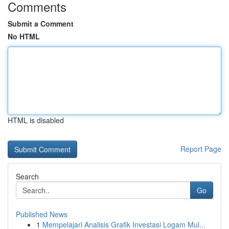
Comments
Submit a Comment
No HTML
HTML is disabled
Report Page
Search
Go
Published News
1
Mempelajari Analisis Grafik Investasi Logam Mul...