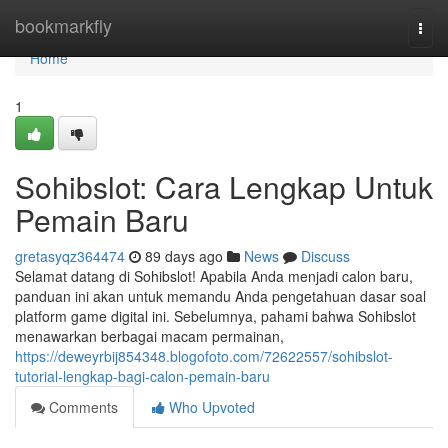
Home
bookmarkfly
Togg
navi
Home
1
Sohibslot: Cara Lengkap Untuk
Pemain Baru
gretasyqz364474
89 days ago
News
Discuss
Selamat datang di Sohibslot! Apabila Anda menjadi calon baru,
panduan ini akan untuk memandu Anda pengetahuan dasar soal
platform game digital ini. Sebelumnya, pahami bahwa Sohibslot
menawarkan berbagai macam permainan,
https://deweyrbij854348.blogofoto.com/72622557/sohibslot-
tutorial-lengkap-bagi-calon-pemain-baru
Comments
Who Upvoted