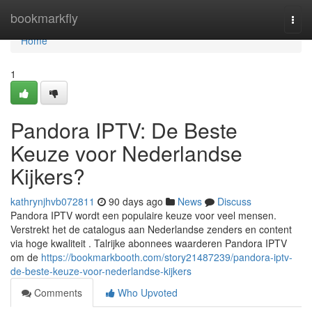
Home
bookmarkfly
Togg
navi
Home
1
Pandora IPTV: De Beste
Keuze voor Nederlandse
Kijkers?
kathrynjhvb072811
90 days ago
News
Discuss
Pandora IPTV wordt een populaire keuze voor veel mensen.
Verstrekt het de catalogus aan Nederlandse zenders en content
via hoge kwaliteit . Talrijke abonnees waarderen Pandora IPTV
om de
https://bookmarkbooth.com/story21487239/pandora-iptv-
de-beste-keuze-voor-nederlandse-kijkers
Comments
Who Upvoted