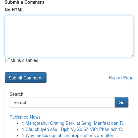
Submit a Comment
No HTML
HTML is disabled
Report Page
Search
Go
Published News
1
Mengetahui Grating Berkilat Seng: Manfaat dan P...
1
Cầu chuyên sâu · Dịch Vụ Xổ Số VIP: Phân tích C...
1
Why meticulous philanthropic efforts are alteri...