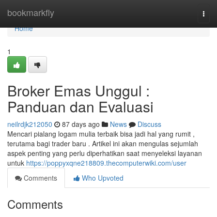
Home
bookmarkfly
Togg
navi
Home
1
Broker Emas Unggul :
Panduan dan Evaluasi
neilrdjk212050
87 days ago
News
Discuss
Mencari pialang logam mulia terbaik bisa jadi hal yang rumit ,
terutama bagi trader baru . Artikel ini akan mengulas sejumlah
aspek penting yang perlu diperhatikan saat menyeleksi layanan
untuk
https://poppyxqne218809.thecomputerwiki.com/user
Comments
Who Upvoted
Comments