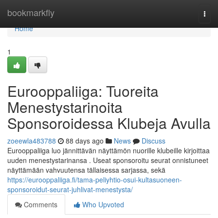
Home
bookmarkfly
Togg
navi
Home
1
Eurooppaliiga: Tuoreita
Menestystarinoita
Sponsoroidessa Klubeja Avulla
zoeewla483788
88 days ago
News
Discuss
Eurooppaliiga luo jännittävän näyttämön nuorille klubeille kirjoittaa
uuden menestystarinansa . Useat sponsoroitu seurat onnistuneet
näyttämään vahvuutensa tällaisessa sarjassa, sekä
https://eurooppaliiga.fi/tama-peliyhtio-osui-kultasuoneen-
sponsoroidut-seurat-juhlivat-menestysta/
Comments
Who Upvoted