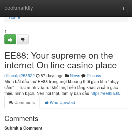
Home
bookmarkfly
Togg
navi
Home
1
EE88: Your supreme on the
internet On line casino place
dillanxfpj253522
87 days ago
News
Discuss
Mình bắt đầu thử EE88 trong một khoảng thời gian khá “nhạy
cảm” — lúc mình vừa rút khỏi một nền tảng khác vì cảm giác
thiếu minh bạch. Nên nói thật, tâm lý ban đầu
https://ee88a.fit/
Comments
Who Upvoted
Comments
Submit a Comment