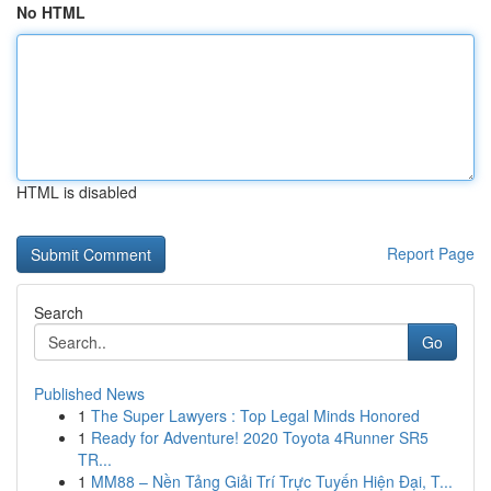
No HTML
HTML is disabled
Report Page
Search
Go
Published News
1
The Super Lawyers : Top Legal Minds Honored
1
Ready for Adventure! 2020 Toyota 4Runner SR5
TR...
1
MM88 – Nền Tảng Giải Trí Trực Tuyến Hiện Đại, T...