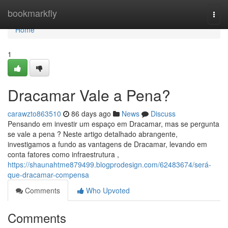
Home
bookmarkfly
Togg
navi
Home
1
Dracamar Vale a Pena?
carawzto863510
86 days ago
News
Discuss
Pensando em investir um espaço em Dracamar, mas se pergunta
se vale a pena ? Neste artigo detalhado abrangente,
investigamos a fundo as vantagens de Dracamar, levando em
conta fatores como infraestrutura ,
https://shaunahtme879499.blogprodesign.com/62483674/será-
que-dracamar-compensa
Comments
Who Upvoted
Comments