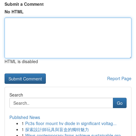
Submit a Comment
No HTML
HTML is disabled
Report Page
Search
Go
Published News
1
Pc3s floor mount hv diode in significant voltag...
1
探索設計師玩具與盲盒的獨特魅力
1
Ways contemporary firms achieve sustainable gro...