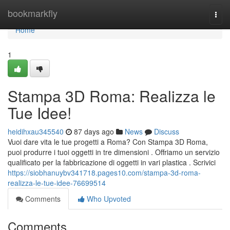
Home
bookmarkfly
Togg
navi
Home
1
Stampa 3D Roma: Realizza le
Tue Idee!
heidihxau345540
87 days ago
News
Discuss
Vuoi dare vita le tue progetti a Roma? Con Stampa 3D Roma,
puoi produrre i tuoi oggetti in tre dimensioni . Offriamo un servizio
qualificato per la fabbricazione di oggetti in vari plastica . Scrivici
https://siobhanuybv341718.pages10.com/stampa-3d-roma-
realizza-le-tue-idee-76699514
Comments
Who Upvoted
Comments