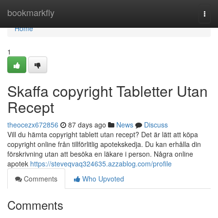
Home
bookmarkfly
Togg
navi
Home
1
Skaffa copyright Tabletter Utan
Recept
theocezx672856
87 days ago
News
Discuss
Vill du hämta copyright tablett utan recept? Det är lätt att köpa
copyright online från tillförlitlig apotekskedja. Du kan erhålla din
förskrivning utan att besöka en läkare i person. Några online
apotek
https://steveqvaq324635.azzablog.com/profile
Comments
Who Upvoted
Comments