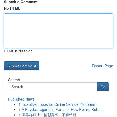
Submit a Comment
No HTML
HTML is disabled
Report Page
Search
Go
Published News
1
Incentive Loops for Online Service Platforms - ...
1
A Physics regarding Fortune: How Rolling Rolls ...
1
世界杯直播：精彩赛事，不容错过