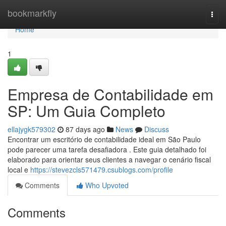
Home
bookmarkfly
Togg
navi
Home
1
Empresa de Contabilidade em
SP: Um Guia Completo
ellajygk579302
87 days ago
News
Discuss
Encontrar um escritório de contabilidade ideal em São Paulo
pode parecer uma tarefa desafiadora . Este guia detalhado foi
elaborado para orientar seus clientes a navegar o cenário fiscal
local e
https://stevezcls571479.csublogs.com/profile
Comments
Who Upvoted
Comments