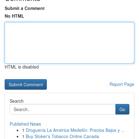
Submit a Comment
No HTML
HTML is disabled
Report Page
Search
Go
Published News
1
Droguería La América Medellín: Precios Bajos y ...
1
Buy Stoker's Tobacco Online Canada