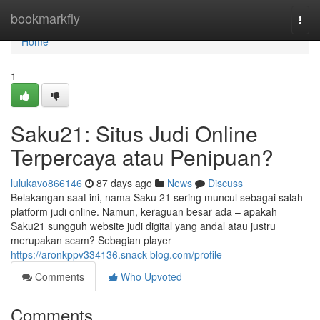
Home
bookmarkfly
Togg
navi
Home
1
Saku21: Situs Judi Online
Terpercaya atau Penipuan?
lulukavo866146
87 days ago
News
Discuss
Belakangan saat ini, nama Saku 21 sering muncul sebagai salah
platform judi online. Namun, keraguan besar ada – apakah
Saku21 sungguh website judi digital yang andal atau justru
merupakan scam? Sebagian player
https://aronkppv334136.snack-blog.com/profile
Comments
Who Upvoted
Comments