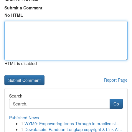
Submit a Comment
No HTML
HTML is disabled
Report Page
Search
Go
Published News
1
WYM9: Empowering teens Through interactive st...
1
Dewataspin: Panduan Lengkap copyright & Link Al...