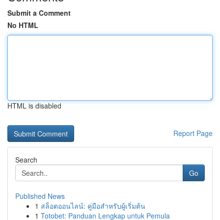
Submit a Comment
No HTML
HTML is disabled
Report Page
Search
Go
Published News
1
สล็อตออนไลน์: คู่มือสำหรับผู้เริ่มต้น
1
Totobet: Panduan Lengkap untuk Pemula