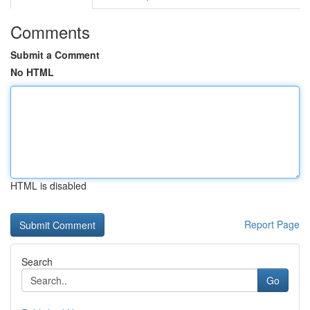
Comments
Submit a Comment
No HTML
HTML is disabled
Report Page
Search
Go