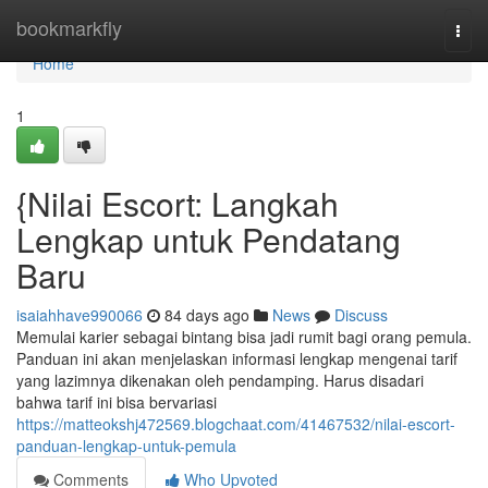
Home
bookmarkfly
Togg
navi
Home
1
{Nilai Escort: Langkah
Lengkap untuk Pendatang
Baru
isaiahhave990066
84 days ago
News
Discuss
Memulai karier sebagai bintang bisa jadi rumit bagi orang pemula.
Panduan ini akan menjelaskan informasi lengkap mengenai tarif
yang lazimnya dikenakan oleh pendamping. Harus disadari
bahwa tarif ini bisa bervariasi
https://matteokshj472569.blogchaat.com/41467532/nilai-escort-
panduan-lengkap-untuk-pemula
Comments
Who Upvoted