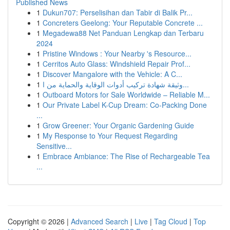
Published News
1
Dukun707: Perselisihan dan Tabir di Balik Pr...
1
Concreters Geelong: Your Reputable Concrete ...
1
Megadewa88 Net Panduan Lengkap dan Terbaru
2024
1
Pristine Windows : Your Nearby 's Resource...
1
Cerritos Auto Glass: Windshield Repair Prof...
1
Discover Mangalore with the Vehicle: A C...
1
وثيقة شهادة تركيب أدوات الوقاية والحماية من ا...
1
Outboard Motors for Sale Worldwide – Reliable M...
1
Our Private Label K-Cup Dream: Co-Packing Done
...
1
Grow Greener: Your Organic Gardening Guide
1
My Response to Your Request Regarding
Sensitive...
1
Embrace Ambiance: The Rise of Rechargeable Tea
...
Copyright © 2026 |
Advanced Search
|
Live
|
Tag Cloud
|
Top