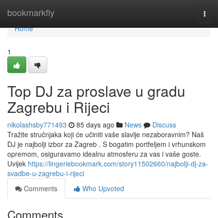
Home
bookmarkfly
Togg
navi
Home
1
Top DJ za proslave u gradu
Zagrebu i Rijeci
nikolashsby771493
85 days ago
News
Discuss
Tražite stručnjaka koji će učiniti vaše slavlje nezaboravnim? Naš
DJ je najbolji izbor za Zagreb . S bogatim portfeljem i vrhunskom
opremom, osiguravamo idealnu atmosferu za vas i vaše goste.
Uvijek
https://lingeriebookmark.com/story11502660/najbolji-dj-za-
svadbe-u-zagrebu-i-rijeci
Comments
Who Upvoted
Comments