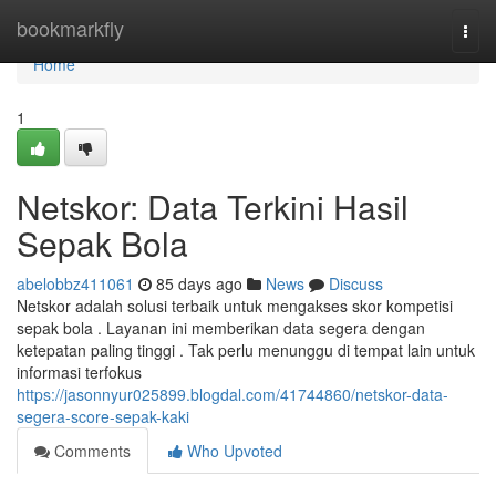
Home
bookmarkfly
Togg
navi
Home
1
Netskor: Data Terkini Hasil
Sepak Bola
abelobbz411061
85 days ago
News
Discuss
Netskor adalah solusi terbaik untuk mengakses skor kompetisi
sepak bola . Layanan ini memberikan data segera dengan
ketepatan paling tinggi . Tak perlu menunggu di tempat lain untuk
informasi terfokus
https://jasonnyur025899.blogdal.com/41744860/netskor-data-
segera-score-sepak-kaki
Comments
Who Upvoted