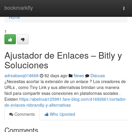
Home
bookmarkfly
Togg
navi
Home
1
Ajustador de Enlaces – Bitly y
Soluciones
adreabavq018668
82 days ago
News
Discuss
¿Necesitas acortar la extensión de un enlace ? Los creadores de
URLs , como Tiny Link y sus alternativas brindan una manera
fácil para compartir esas conexiones en plataformas sociales .
Existen
https://abelnxai125991.fare-blog.com/41692661/cortador-
de-enlaces-rebrandly-y-alternativas
Comments
Who Upvoted
Comments