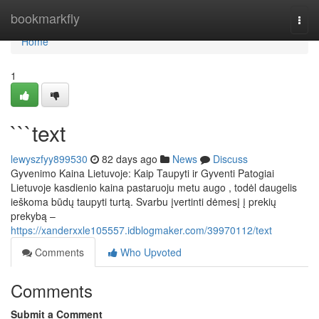
Home
bookmarkfly
Togg
navi
Home
1
```text
lewyszfyy899530
82 days ago
News
Discuss
Gyvenimo Kaina Lietuvoje: Kaip Taupyti ir Gyventi Patogiai
Lietuvoje kasdienio kaina pastaruoju metu augo , todėl daugelis
ieškoma būdų taupyti turtą. Svarbu įvertinti dėmesį į prekių
prekybą –
https://xanderxxle105557.idblogmaker.com/39970112/text
Comments
Who Upvoted
Comments
Submit a Comment