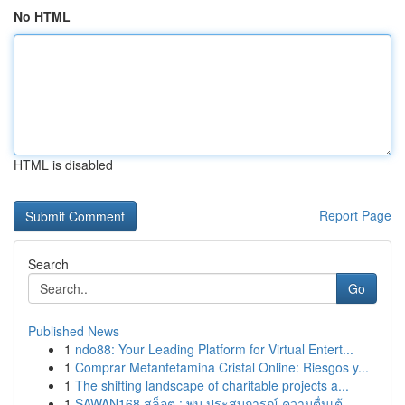
No HTML
HTML is disabled
Report Page
Search
Go
Published News
1
ndo88: Your Leading Platform for Virtual Entert...
1
Comprar Metanfetamina Cristal Online: Riesgos y...
1
The shifting landscape of charitable projects a...
1
SAWAN168 สล็อต : พบ ประสบการณ์ ความตื่นเต้...