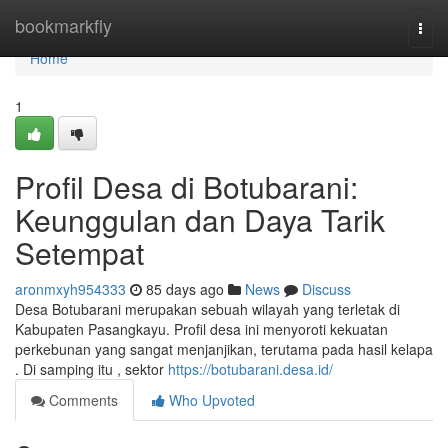
Home
bookmarkfly
Togg
navi
Home
1
Profil Desa di Botubarani:
Keunggulan dan Daya Tarik
Setempat
aronmxyh954333
85 days ago
News
Discuss
Desa Botubarani merupakan sebuah wilayah yang terletak di
Kabupaten Pasangkayu. Profil desa ini menyoroti kekuatan
perkebunan yang sangat menjanjikan, terutama pada hasil kelapa
. Di samping itu , sektor
https://botubarani.desa.id/
Comments
Who Upvoted