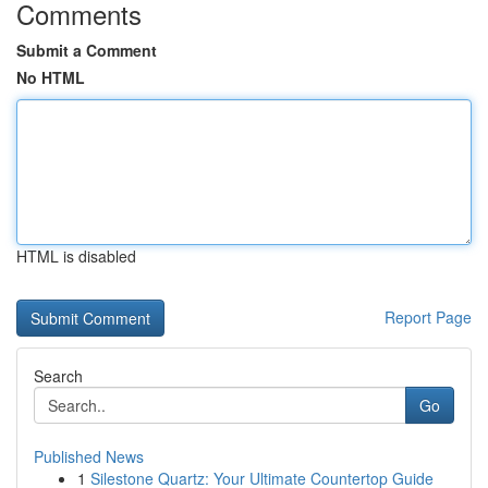
Comments
Submit a Comment
No HTML
HTML is disabled
Report Page
Search
Go
Published News
1
Silestone Quartz: Your Ultimate Countertop Guide