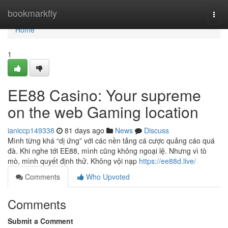
Home
bookmarkfly
Togg
navi
Home
1
EE88 Casino: Your supreme
on the web Gaming location
ianiccp149338
81 days ago
News
Discuss
Mình từng khá “dị ứng” với các nền tảng cá cược quảng cáo quá
đà. Khi nghe tới EE88, mình cũng không ngoại lệ. Nhưng vì tò
mò, mình quyết định thử. Không vội nạp
https://ee88d.live/
Comments
Who Upvoted
Comments
Submit a Comment