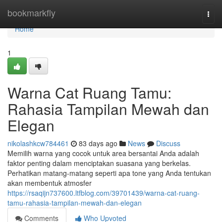
Home
bookmarkfly
Togg
navi
Home
1
Warna Cat Ruang Tamu:
Rahasia Tampilan Mewah dan
Elegan
nikolashkcw784461
83 days ago
News
Discuss
Memilih warna yang cocok untuk area bersantai Anda adalah
faktor penting dalam menciptakan suasana yang berkelas.
Perhatikan matang-matang seperti apa tone yang Anda tentukan
akan membentuk atmosfer
https://rsaqijn737600.ltfblog.com/39701439/warna-cat-ruang-
tamu-rahasia-tampilan-mewah-dan-elegan
Comments
Who Upvoted