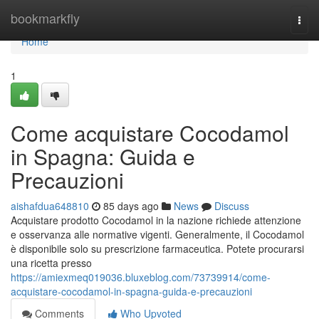
Home
bookmarkfly
Togg
navi
Home
1
Come acquistare Cocodamol
in Spagna: Guida e
Precauzioni
aishafdua648810
85 days ago
News
Discuss
Acquistare prodotto Cocodamol in la nazione richiede attenzione
e osservanza alle normative vigenti. Generalmente, il Cocodamol
è disponibile solo su prescrizione farmaceutica. Potete procurarsi
una ricetta presso
https://amiexmeq019036.bluxeblog.com/73739914/come-
acquistare-cocodamol-in-spagna-guida-e-precauzioni
Comments
Who Upvoted