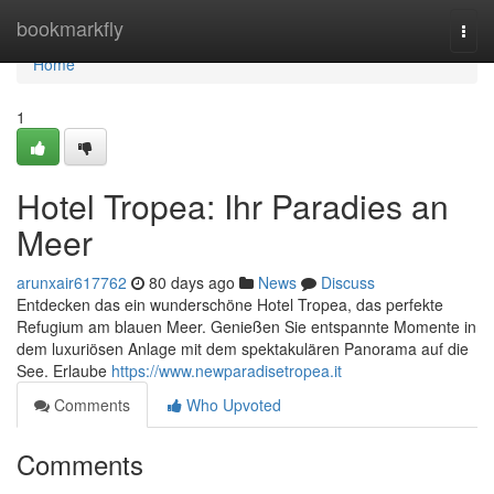
Home
bookmarkfly
Togg
navi
Home
1
Hotel Tropea: Ihr Paradies an
Meer
arunxair617762
80 days ago
News
Discuss
Entdecken das ein wunderschöne Hotel Tropea, das perfekte
Refugium am blauen Meer. Genießen Sie entspannte Momente in
dem luxuriösen Anlage mit dem spektakulären Panorama auf die
See. Erlaube
https://www.newparadisetropea.it
Comments
Who Upvoted
Comments