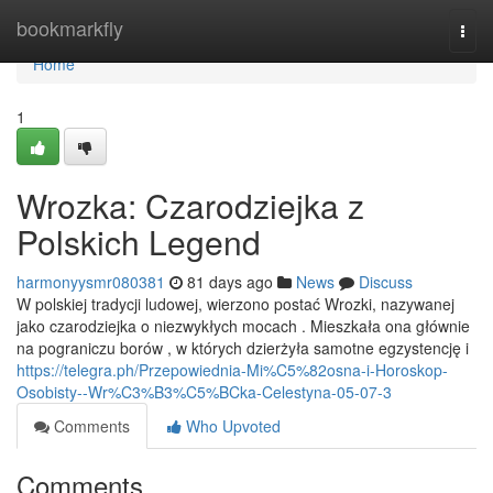
Home
bookmarkfly
Togg
navi
Home
1
Wrozka: Czarodziejka z
Polskich Legend
harmonyysmr080381
81 days ago
News
Discuss
W polskiej tradycji ludowej, wierzono postać Wrozki, nazywanej
jako czarodziejka o niezwykłych mocach . Mieszkała ona głównie
na pograniczu borów , w których dzierżyła samotne egzystencję i
https://telegra.ph/Przepowiednia-Mi%C5%82osna-i-Horoskop-
Osobisty--Wr%C3%B3%C5%BCka-Celestyna-05-07-3
Comments
Who Upvoted
Comments