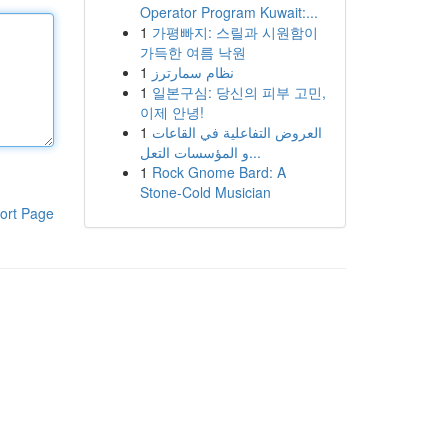
Operator Program Kuwait:...
1
가평빠지: 스릴과 시원함이
가득한 여름 낙원
1
نظام سمارترز
1
일본구심: 당신의 피부 고민,
이제 안녕!
1
العروض التفاعلية في القاعات
و المؤسسات التعل...
1
Rock Gnome Bard: A
Stone-Cold Musician
ort Page