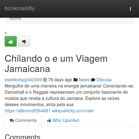
Home
bookmarkfly
Togg
navi
Home
1
Chilando o e um Viagem
Jamaicana
estellevbpg342309
79 days ago
News
Discuss
Mergulhe de uma maneira na energia jamaicana! Conectando-se,
Dancehall e o Reggae representam um conjunto fascinante de
música que revela a cultura do Jamaica. Explore as raízes
desses movimentos, sinta pela sua
https://allenncdf364687.wikipublicity.com/user
Comments
Who Upvoted
Comments