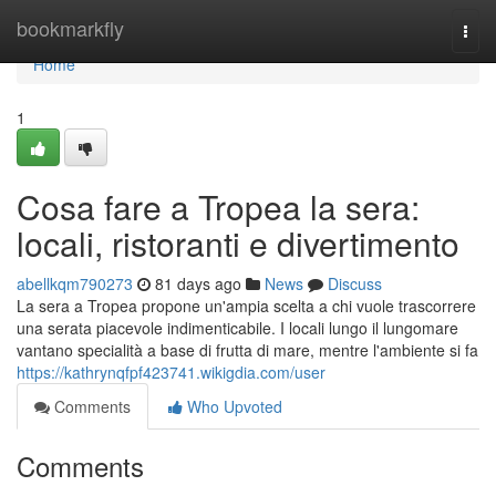
Home
bookmarkfly
Togg
navi
Home
1
Cosa fare a Tropea la sera:
locali, ristoranti e divertimento
abellkqm790273
81 days ago
News
Discuss
La sera a Tropea propone un'ampia scelta a chi vuole trascorrere
una serata piacevole indimenticabile. I locali lungo il lungomare
vantano specialità a base di frutta di mare, mentre l'ambiente si fa
https://kathrynqfpf423741.wikigdia.com/user
Comments
Who Upvoted
Comments