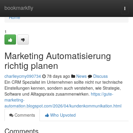
Home
bookmarkfly
Togg
navi
Home
1
Marketing Automatisierung
richtig planen
charlieycmy090734
78 days ago
News
Discuss
Ein CRM Spezialist im Unternehmen sollte nicht nur technische
Einstellungen kennen, sondern auch verstehen, wie Strategie,
Software und Alltagspraxis zusammenwirken.
https://gute-
marketing-
automation.blogspot.com/2026/04/kundenkommunikation.html
Comments
Who Upvoted
Comments