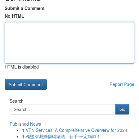
Submit a Comment
No HTML
HTML is disabled
Report Page
Search
Go
Published News
1
VPN Services: A Comprehensive Overview for 2024
1
魂墜深淵寶物碼總結：新手 一定領取！